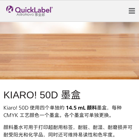
主页
产品
应用
耗材
支持
KIARO! 50D 墨盒
客户评价
关于我们
Kiaro! 50D 使用四个单独的
14.5 mL 颜料
墨盒，每种
CMYK 工艺颜色一个墨盒。各个墨盒可单独更换。
新闻
颜料墨水可用于打印超耐用标签，耐脏、耐湿、耐磨损并可
博客
耐受阳光和化学品，同时还可维持易读性和色牢度。