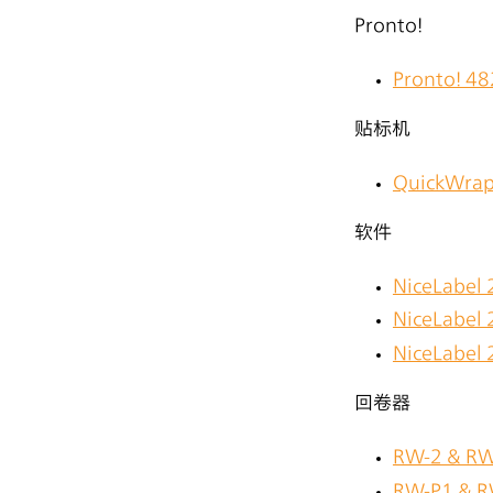
Pronto!
Pronto! 
贴标机
QuickW
软件
NiceLabe
NiceLabe
NiceLab
回卷器
RW-2 &
RW-P1 