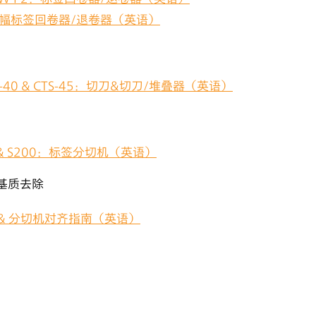
宽幅标签回卷器/退卷器（英语）
S-40 & CTS-45：切刀&切刀/堆叠器（英语）
0 & S200：标签分切机（英语）
标签基质去除
el & 分切机对齐指南（英语）